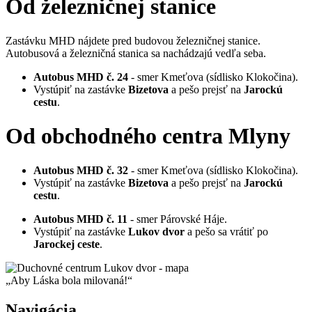
Od železničnej stanice
Zastávku MHD nájdete pred budovou železničnej stanice.
Autobusová a železničná stanica sa nachádzajú vedľa seba.
Autobus MHD č. 24
- smer Kmeťova (sídlisko Klokočina).
Vystúpiť na zastávke
Bizetova
a pešo prejsť na
Jarockú
cestu
.
Od obchodného centra Mlyny
Autobus MHD č. 32
- smer Kmeťova (sídlisko Klokočina).
Vystúpiť na zastávke
Bizetova
a pešo prejsť na
Jarockú
cestu
.
Autobus MHD č. 11
- smer Párovské Háje.
Vystúpiť na zastávke
Lukov dvor
a pešo sa vrátiť po
Jarockej ceste
.
„Aby Láska bola milovaná!“
Navigácia