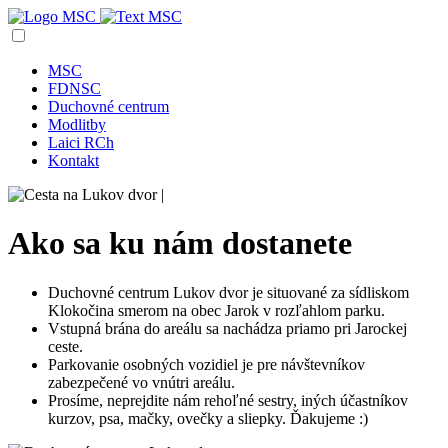
MSC
FDNSC
Duchovné centrum
Modlitby
Laici RCh
Kontakt
Ako sa ku nám dostanete
Duchovné centrum Lukov dvor je situované za sídliskom
Klokočina smerom na obec Jarok v rozľahlom parku.
Vstupná brána do areálu sa nachádza priamo pri Jarockej
ceste.
Parkovanie osobných vozidiel je pre návštevníkov
zabezpečené vo vnútri areálu.
Prosíme, neprejdite nám rehoľné sestry, iných účastníkov
kurzov, psa, mačky, ovečky a sliepky. Ďakujeme :)