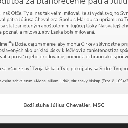
dlitba za blahorečenie pátra Júli
 náš Otče, Ty si nás tak veľmi miloval, že si vydal svojho Sy
val pátra Júliusa Chevaliera. Spolu s Máriou sa upriamil na 
k sa stal zanieteným apoštolom milujúcej lásky Najsvätejšieho
 poznali a milovali, aby Láska bola milovaná.
íme Ťa Bože, daj znamenie, aby mohla Cirkev slávnostne prip
oslavených ako príklad lásky k Ježišovi a zanietenosti za sp
evať a prosiť o jeho orodovanie, pomoc a ochranu ako spriev
 sa všade zjaví Tvoja láska a Tvoj pokoj, aby sa Srdce Tvoj
kevným schválením +Mons. Viliam Judák, nitriansky biskup (Prot. č. 1094/
Boží sluha Július Chevalier, MSC