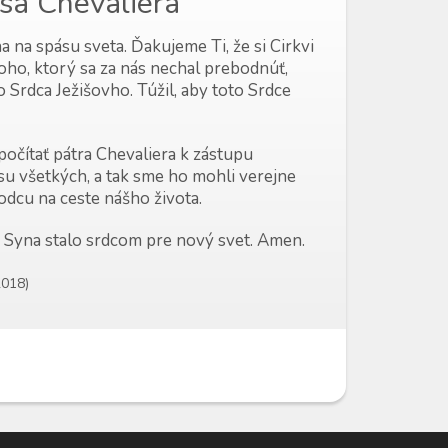
usa Chevaliera
na na spásu sveta. Ďakujeme Ti, že si Cirkvi
Toho, ktorý sa za nás nechal prebodnúť,
 Srdca Ježišovho. Túžil, aby toto Srdce
očítať pátra Chevaliera k zástupu
ásu všetkých, a tak sme ho mohli verejne
odcu na ceste nášho života.
ho Syna stalo srdcom pre nový svet. Amen.
2018)