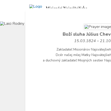
Boží sluha Július Che
15.03.1824 – 21.1
Zakladateľ Misionárov Najsvätejšie
Dcér našej milej Matky Najsvätejšie
a duchovný zakladateľ Misijných sestier Naj