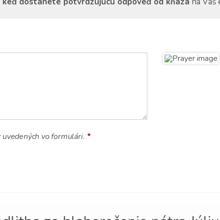
, keď dostanete potvrdzujúcu odpoveď od kňaza
na Váš 
 uvedených vo formulári.
*