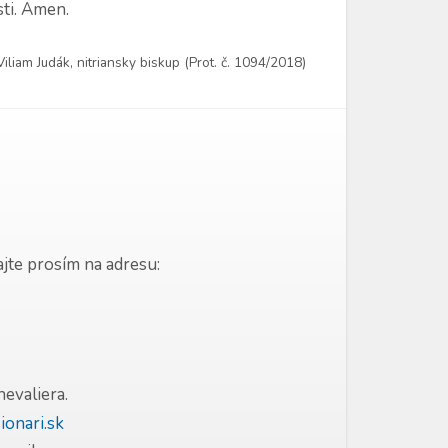
ti. Amen.
iam Judák, nitriansky biskup (Prot. č. 1094/2018)
jte prosím na adresu:
hevaliera.
onari.sk