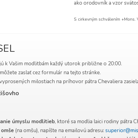
ako orodovník a vzor svätos
S cirkevným schválením +Mons. Vil
SEL
jajú k Vašim modlitbám každý utorok približne o 20:00.
ôžete zaslať cez formulár na tejto stránke.
yprosených milostiach na príhovor pátra Chevaliera zasiela
žišovho
lanie úmyslu modlitieb
, ktoré sa modlia laici rodiny pátra C
j omše
(na omšu), napíšte na emailovú adresu:
superior@misi