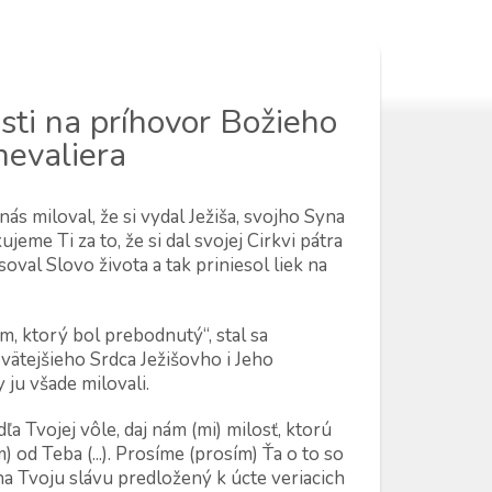
odlitby
Laici RCh
Kontakt
sti na príhovor Božieho
hevaliera
nás miloval, že si vydal Ježiša, svojho Syna
jeme Ti za to, že si dal svojej Cirkvi pátra
soval Slovo života a tak priniesol liek na
m, ktorý bol prebodnutý“, stal sa
ätejšieho Srdca Ježišovho i Jeho
 ju všade milovali.
ľa Tvojej vôle, daj nám (mi) milosť, ktorú
 od Teba (...). Prosíme (prosím) Ťa o to so
na Tvoju slávu predložený k úcte veriacich