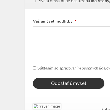
Svätá omša bude odslúžená
iba vtedy
Váš umýsel modlitby:
*
Súhlasím so spracovaním osobných údajov
Odoslať úmysel