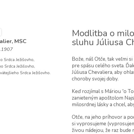
MSC
FDNSC
Duchovné centrum
M
Modlitba o milo
sluhu Júliusa C
valier, MSC
0.1907
Bože, náš Otče, tak veľmi si 
ho Srdca Ježišovho,
pre spásu celého sveta. Ďaku
ho Srdca Ježišovho,
Júliusa Chevaliera, aby ohla
svätejšieho Srdca Ježišovho.
choroby svojej doby.
Keď rozjímal s Máriou “o To
zanieteným apoštolom Najsv
milosrdnej lásky a chcel, aby
Otče, na jeho príhovor a pod
si vyprosujeme (vyprosujem)
živou nádejou, že raz bude 