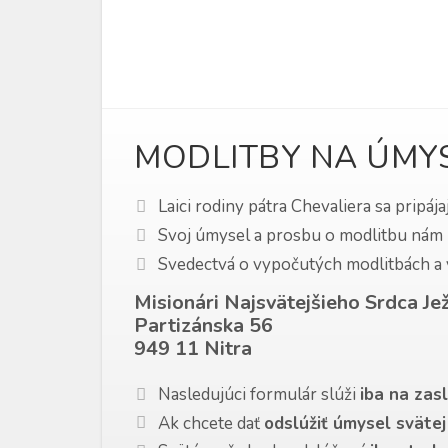
MODLITBY NA ÚMY
Laici rodiny pátra Chevaliera sa pripá
Svoj úmysel a prosbu o modlitbu nám m
Svedectvá o vypočutých modlitbách a v
Misionári Najsvätejšieho Srdca Je
Partizánska 56
949 11 Nitra
Nasledujúci formulár slúži
iba na zas
Ak chcete dať
odslúžiť úmysel sväte