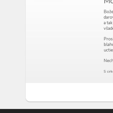
Mo
Bože,
daro
a ta
všade
Pros
blah
ucti
Nech
S cir