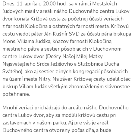
Dnes, 11. apríla o 20:00 hod., sa v rámci Mestských
ľudových misií v areáli nášho Duchovného centra Lukov
dvor konala Krížová cesta za početnej účasti veriacich
z farnosti Klokočina a ostatných farností mesta. Krížovú
cestu viedol páter Ján Kušnír SVD za účasti pána biskupa
Mons. Viliama Judáka, kňazov farnosti Klokočina,
miestneho pátra a sestier pôsobiacich v Duchovnom
centre Lukov dvor (Dcéry Našej Milej Matky
Najsvätejšieho Srdca Ježišovho a Služobnice Ducha
Svätého), ako aj sestier z iných kongregácií pôsobiacich
na území mesta Nitry. Na záver Krížovej cesty udelil otec
biskup Viliam Judák všetkým zhromaždeným slávnostné
požehnanie.
Mnohí veriaci prichádzajú do areálu nášho Duchovného
centra Lukov dvor, aby sa modlili krížovú cestu pri
zastaveniach v našom parku. Aj pre vás je areál
Duchovného centra otvorený počas dňa, a bude