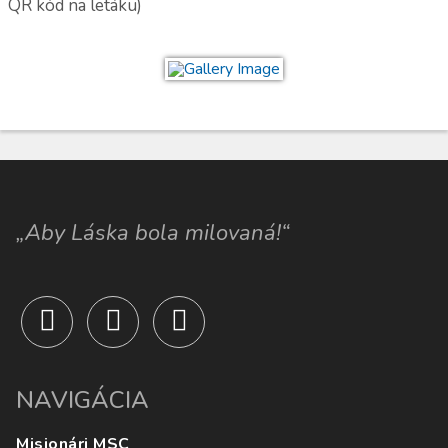
QR kód na letáku)
„Aby Láska bola milovaná!“
NAVIGÁCIA
Misionári MSC