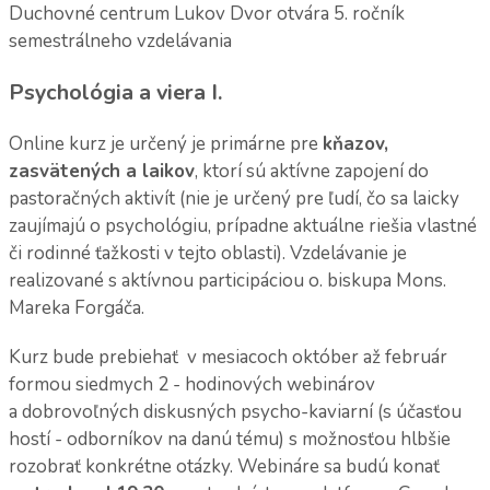
Duchovné centrum Lukov Dvor otvára 5. ročník
semestrálneho vzdelávania
Psychológia a viera I.
Online kurz je určený je primárne pre
kňazov,
zasvätených a laikov
, ktorí sú aktívne zapojení do
pastoračných aktivít (nie je určený pre ľudí, čo sa laicky
zaujímajú o psychológiu, prípadne aktuálne riešia vlastné
či rodinné ťažkosti v tejto oblasti). Vzdelávanie je
realizované s aktívnou participáciou o. biskupa Mons.
Mareka Forgáča.
Kurz bude prebiehať v mesiacoch október až február
formou siedmych 2 - hodinových webinárov
a dobrovoľných diskusných psycho-kaviarní (s účasťou
hostí - odborníkov na danú tému) s možnosťou hlbšie
rozobrať konkrétne otázky. Webináre sa budú konať