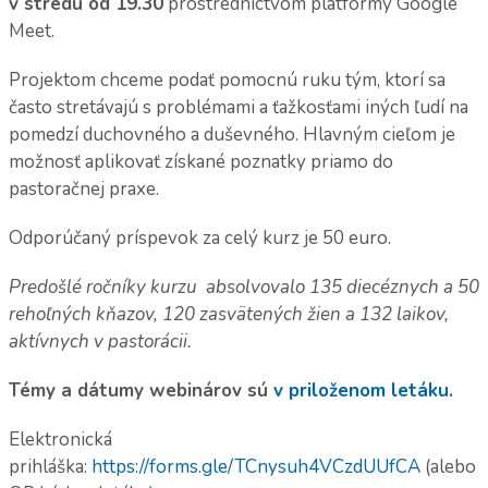
v stredu od 19.30
prostredníctvom platformy Google
Meet.
Projektom chceme podať pomocnú ruku tým, ktorí sa
často stretávajú s problémami a ťažkosťami iných ľudí na
pomedzí duchovného a duševného. Hlavným cieľom je
možnosť aplikovať získané poznatky priamo do
pastoračnej praxe.
Odporúčaný príspevok za celý kurz je 50 euro.
Predošlé ročníky kurzu absolvovalo 135 diecéznych a 50
rehoľných kňazov, 120 zasvätených žien a 132 laikov,
aktívnych v pastorácii.
Témy a dátumy webinárov sú
v priloženom letáku
.
Elektronická
prihláška:
https://forms.gle/TCnysuh4VCzdUUfCA
(alebo