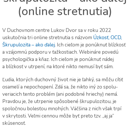
(online stretnutia)
V Duchovnom centre Lukov Dvor sa v roku 2022
uskutočnia tri online stretnutia s názvom
Úzkosť, OCD,
Škrupulozita – ako ďalej
. Ich cieľom je ponúknuť blízkosť
a vzájomnú podporu v ťažkostiach. Webináre povedú
psychologička a kňaz. Ich cieľom je ponúknuť nádej
a blízkosť v utrpení, na ktoré nikto nemusí byť sám.
Ľudia, ktorých duchovný život nie je ľahký, sa môžu cítiť
osamelí a nepochopení. Zdá sa, že nikto iný zo spolu-
veriacich tento problém (ani podobné hriechy) nemá.
Pravdou je, že utrpenie spôsobené škrupulozitou, je
spoločnou bolesťou mnohých. Väčšina z nich však trpí
v skrytosti. Veľmi cennou môže byť preto tzv. „aj ja“
skúsenosť.