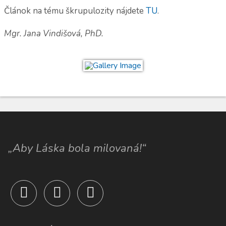
Článok na tému škrupulozity nájdete
TU
.
Mgr. Jana Vindišová, PhD.
„Aby Láska bola milovaná!“