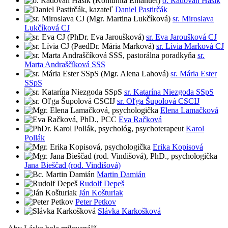
o. Radovan Hasík
Daniel Pastirčák
sr. Miroslava
Lukčíková CJ
sr. Eva Jaroušková CJ
sr. Lívia Marková CJ
sr.
Marta Andraščíková SSS
sr. Mária Ester
SSpS
sr. Katarína Niezgoda SSpS
sr. Oľga Šupolová CSCIJ
Elena Lamačková
Eva Račková
Karol
Pollák
Erika Kopisová
Jana Bieščad (rod. Vindišová)
Martin Damián
Rudolf Depeš
Ján Košturiak
Peter Petkov
Slávka Karkošková