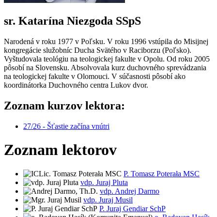
sr. Katarína Niezgoda SSpS
Narodená v roku 1977 v Poľsku. V roku 1996 vstúpila do Misijnej
kongregácie služobníc Ducha Svätého v Raciborzu (Poľsko).
Vyštudovala teológiu na teologickej fakulte v Opolu. Od roku 2005
pôsobí na Slovensku. Absolvovala kurz duchovného sprevádzania
na teologickej fakulte v Olomouci. V súčasnosti pôsobí ako
koordinátorka Duchovného centra Lukov dvor.
Zoznam kurzov lektora:
27/26 - Šťastie začína vnútri
Zoznam lektorov
P. Tomasz Poterała MSC
vdp. Juraj Pluta
vdp. Andrej Darmo
vdp. Juraj Musil
P. Juraj Gendiar SchP