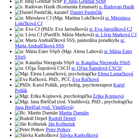
P. Juraj Gendiar SchP
o. Radovan Hasík
Daniel Pastirčák
sr. Miroslava
Lukčíková CJ
sr. Eva Jaroušková CJ
sr. Lívia Marková CJ
sr.
Marta Andraščíková SSS
sr. Mária Ester
SSpS
sr. Katarína Niezgoda SSpS
sr. Oľga Šupolová CSCIJ
Elena Lamačková
Eva Račková
Karol
Pollák
Erika Kopisová
Jana Bieščad (rod. Vindišová)
Martin Damián
Rudolf Depeš
Ján Košturiak
Peter Petkov
Slávka Karkošková